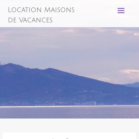
Aller
Location Maisons
au
contenu
de Vacances
principal