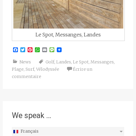
Le Spot, Messanges, Landes
Facebook
Twitter
Pinterest
WhatsApp
Email
Message
News
Golf
,
Landes
,
Le Spot
,
Messanges
,
Plage
,
Surf
,
Vélodyssée
Écrire un
commentaire
We speak …
Français