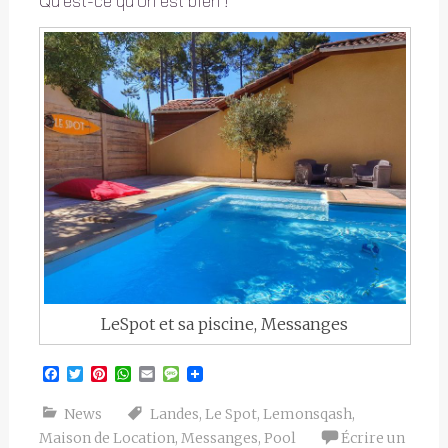
Qu’est-ce qu’on est bien !
LeSpot et sa piscine, Messanges
Facebook
Twitter
Pinterest
WhatsApp
Email
Message
News
Landes
,
Le Spot
,
Lemonsqash
,
Maison de Location
,
Messanges
,
Pool
Écrire un