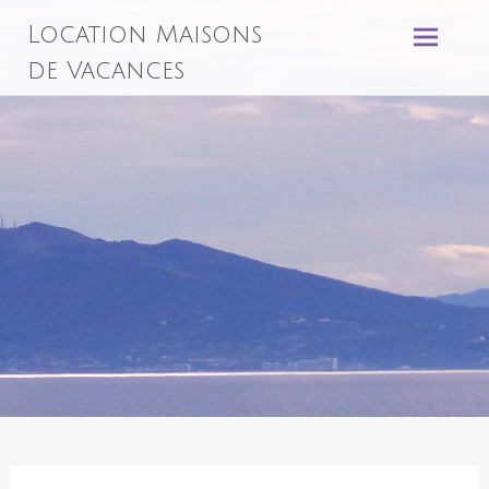
Aller
Location Maisons
au
contenu
de Vacances
principal