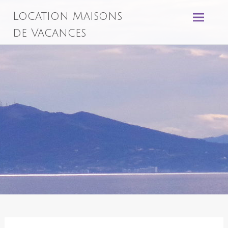
Aller
Location Maisons
au
contenu
de Vacances
principal